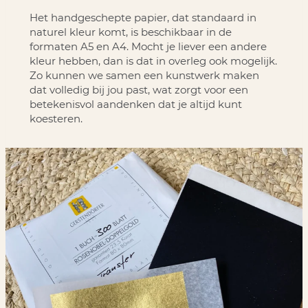
Het handgeschepte papier, dat standaard in
naturel kleur komt, is beschikbaar in de
formaten A5 en A4. Mocht je liever een andere
kleur hebben, dan is dat in overleg ook mogelijk.
Zo kunnen we samen een kunstwerk maken
dat volledig bij jou past, wat zorgt voor een
betekenisvol aandenken dat je altijd kunt
koesteren.