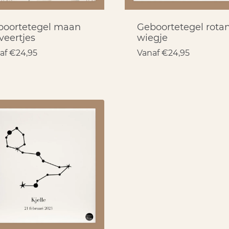
boortetegel maan
Geboortetegel rota
veertjes
wiegje
af
€
24,95
Vanaf
€
24,95