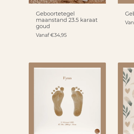
Geboortetegel
Geb
maanstand 23.5 karaat
Van
goud
Vanaf
€
34,95