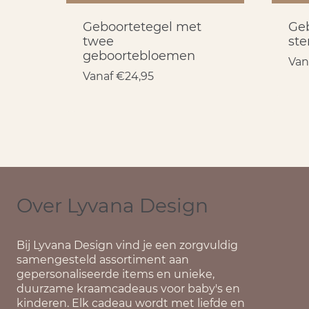
Geboortetegel met
Geb
twee
ste
geboortebloemen
Van
Vanaf
€
24,95
Over Lyvana Design
Bij
Lyvana Design
vind je een zorgvuldig
samengesteld assortiment aan
gepersonaliseerde items en unieke,
duurzame kraamcadeaus voor baby's en
kinderen. Elk cadeau wordt met liefde en