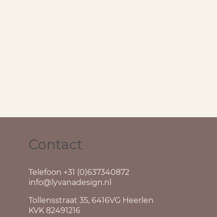
Contact
Telefoon +31 (0)637340872
info@lyvanadesign.nl
Tollensstraat 35, 6416VG Heerlen
KVK 82491216