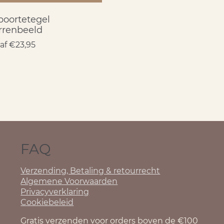
oortetegel
rrenbeeld
af
€
23,95
FAQ
Verzending, Betaling & retourrecht
Algemene Voorwaarden
Privacyverklaring
Cookiebeleid
Gratis verzenden voor orders boven de €100