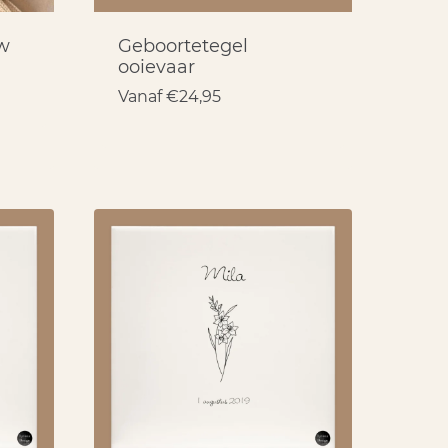
w
Geboortetegel
ooievaar
Vanaf
€
24,95