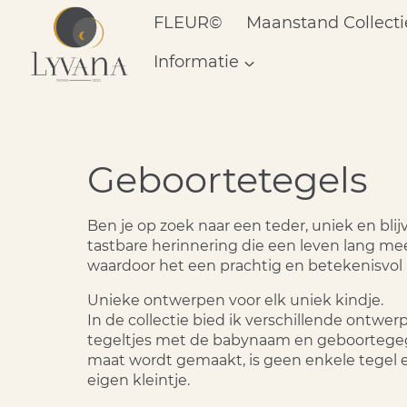
Doorgaan
FLEUR©
Maanstand Collecti
naar
inhoud
Informatie
Geboortetegels
Ben je op zoek naar een teder, uniek en bl
tastbare herinnering die een leven lang meeg
waardoor het een prachtig en betekenisvol
Unieke ontwerpen voor elk uniek kindje.
In de collectie bied ik verschillende ontwe
tegeltjes met de babynaam en geboortegegev
maat wordt gemaakt, is geen enkele tegel ex
eigen kleintje.