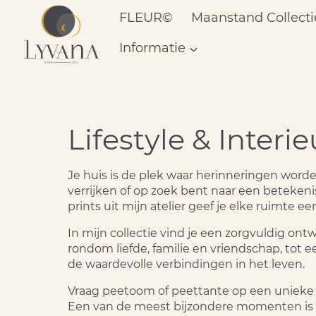
Doorgaan
FLEUR©
Maanstand Collecti
naar
inhoud
Informatie
Lifestyle & Interie
Je huis is de plek waar herinneringen word
verrijken of op zoek bent naar een beteke
prints uit mijn atelier geef je elke ruimte e
In mijn collectie vind je een zorgvuldig on
rondom liefde, familie en vriendschap, tot e
de waardevolle verbindingen in het leven.
Vraag peetoom of peettante op een unieke
Een van de meest bijzondere momenten is he