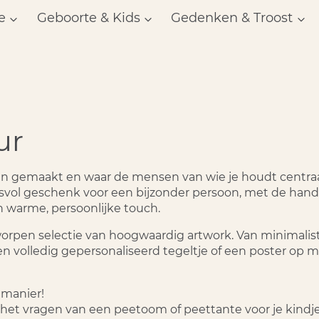
e
Geboorte & Kids
Gedenken & Troost
ur
en gemaakt en waar de mensen van wie je houdt centraal 
nisvol geschenk voor een bijzonder persoon, met de ha
en warme, persoonlijke touch.
tworpen selectie van hoogwaardig artwork. Van minimalis
en volledig gepersonaliseerd tegeltje of een poster op m
 manier!
t vragen van een peetoom of peettante voor je kindje. I