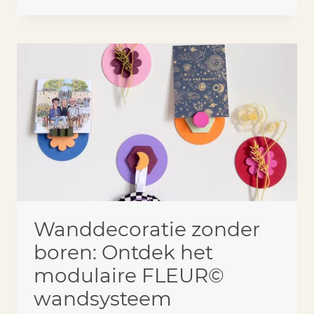
STIJLVOLLE
EN
PERSOONLIJKE
VERTALING
VAN
JOUW
FAMILIE
Wanddecoratie zonder
boren: Ontdek het
modulaire FLEUR©
wandsysteem