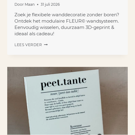
Door
Maan
31 juli 2026
Zoek je flexibele wanddecoratie zonder boren?
Ontdek het modulaire FLEUR© wandsysteem.
Eenvoudig wisselen, duurzaam 3D-geprint &
ideaal als cadeau!
WANDDECORATIE
LEES VERDER
ZONDER
BOREN:
ONTDEK
HET
MODULAIRE
FLEUR©
WANDSYSTEEM