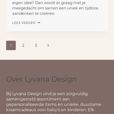
eigen idee? Dan wordt er graag met je
meegedacht om samen een uniek en tijdloos
aandenken te creëren.
HERINNERINGSKISTEN
LEES VERDER
OP
MAAT
Paginanavigatie
Volgende
1
2
3
pagina
Over Lyvana Design
Bij
Lyvana Design
vind je een zorgvuldig
samengesteld assortiment aan
gepersonaliseerde items en unieke, duurzame
kraamcadeaus voor baby's en kinderen. Elk