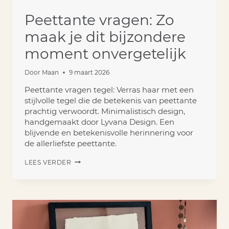
Peettante vragen: Zo
maak je dit bijzondere
moment onvergetelijk
Door
Maan
9 maart 2026
Peettante vragen tegel: Verras haar met een
stijlvolle tegel die de betekenis van peettante
prachtig verwoordt. Minimalistisch design,
handgemaakt door Lyvana Design. Een
blijvende en betekenisvolle herinnering voor
de allerliefste peettante.
PEETTANTE
LEES VERDER
VRAGEN:
ZO
MAAK
JE
DIT
BIJZONDERE
MOMENT
ONVERGETELIJK