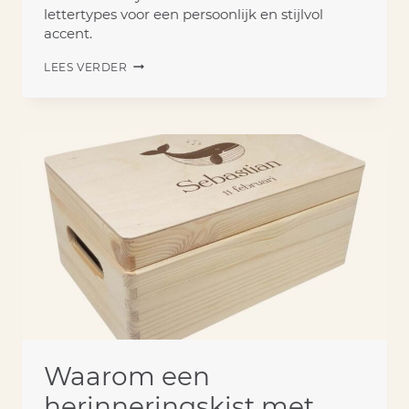
lettertypes voor een persoonlijk en stijlvol
accent.
SPEENDOEKJE
LEES VERDER
MET
NAAM
KLEIN
DETAIL,
GROTE
BETEKENIS
Waarom een
herinneringskist met