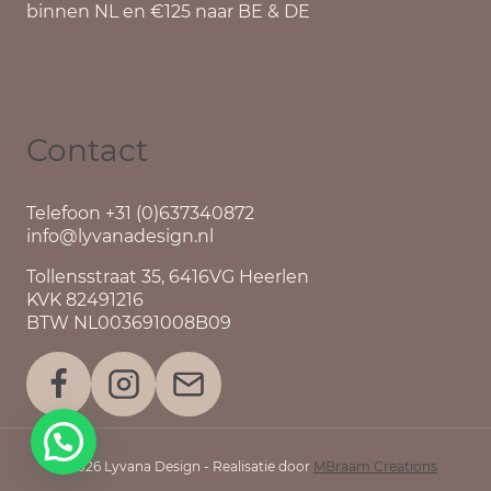
binnen NL en €125 naar BE & DE
Contact
Telefoon +31 (0)637340872
info@lyvanadesign.nl
Tollensstraat 35, 6416VG Heerlen
KVK 82491216
BTW NL003691008B09
© 2026 Lyvana Design - Realisatie door
MBraam Creations