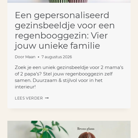
Een gepersonaliseerd
gezinsbeeldje voor een
regenbooggezin: Vier
jouw unieke familie
Door
Maan
7 augustus 2026
Zoek je een uniek gezinsbeeldje voor 2 mama’s
of 2 papa’s? Stel jouw regenbooggezin zelf
samen. Duurzaam & stijlvol voor in het
interieur!
EEN
LEES VERDER
GEPERSONALISEERD
GEZINSBEELDJE
VOOR
EEN
REGENBOOGGEZIN:
VIER
JOUW
UNIEKE