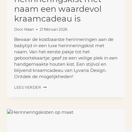
naam een waardevol
kraamcadeau is
Door
Maan
21 februari 2026
Bewaar de kostbaarste herinneringen aan de
babytijd in een luxe herinneringskist met
naam. Van het eerste pakje tot het
geboortekaartje: geef ze een veilige plek in een
handgemaakte houten kist. Een stijlvol en
blijvend kraamcadeau van Lyvana Design.
Ontdek de mogelijkheden!
WAAROM
LEES VERDER
EEN
HERINNERINGSKIST
MET
NAAM
EEN
WAARDEVOL
KRAAMCADEAU
IS