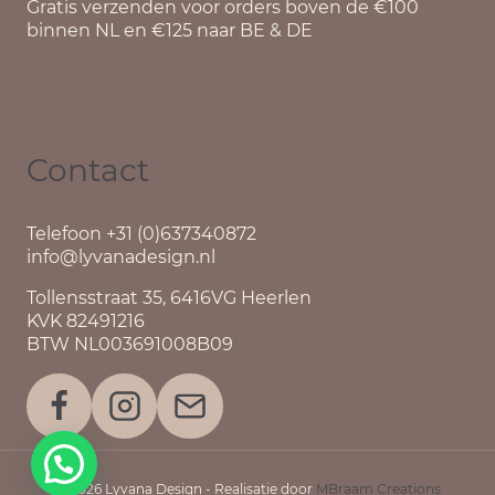
Gratis verzenden voor orders boven de €100
binnen NL en €125 naar BE & DE
Contact
Telefoon +31 (0)637340872
info@lyvanadesign.nl
Tollensstraat 35, 6416VG Heerlen
KVK 82491216
BTW NL003691008B09
© 2026 Lyvana Design - Realisatie door
MBraam Creations