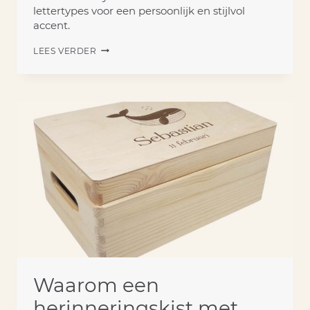
lettertypes voor een persoonlijk en stijlvol
accent.
SPEENDOEKJE
LEES VERDER
MET
NAAM
KLEIN
DETAIL,
GROTE
BETEKENIS
Waarom een
herinneringskist met