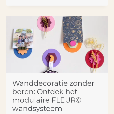
STIJLVOLLE
EN
PERSOONLIJKE
VERTALING
VAN
JOUW
FAMILIE
Wanddecoratie zonder
boren: Ontdek het
modulaire FLEUR©
wandsysteem