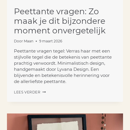
Peettante vragen: Zo
maak je dit bijzondere
moment onvergetelijk
Door
Maan
9 maart 2026
Peettante vragen tegel: Verras haar met een
stijlvolle tegel die de betekenis van peettante
prachtig verwoordt. Minimalistisch design,
handgemaakt door Lyvana Design. Een
blijvende en betekenisvolle herinnering voor
de allerliefste peettante.
PEETTANTE
LEES VERDER
VRAGEN:
ZO
MAAK
JE
DIT
BIJZONDERE
MOMENT
ONVERGETELIJK