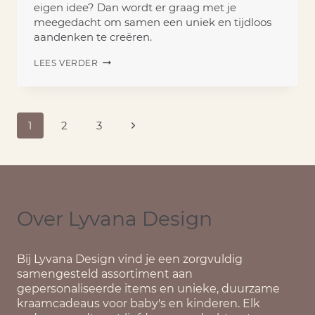
eigen idee? Dan wordt er graag met je
meegedacht om samen een uniek en tijdloos
aandenken te creëren.
HERINNERINGSKISTEN
LEES VERDER
OP
MAAT
Paginanavigatie
Volgende
1
2
3
pagina
Over Lyvana Design
Bij
Lyvana Design
vind je een zorgvuldig
samengesteld assortiment aan
gepersonaliseerde items en unieke, duurzame
kraamcadeaus voor baby's en kinderen. Elk