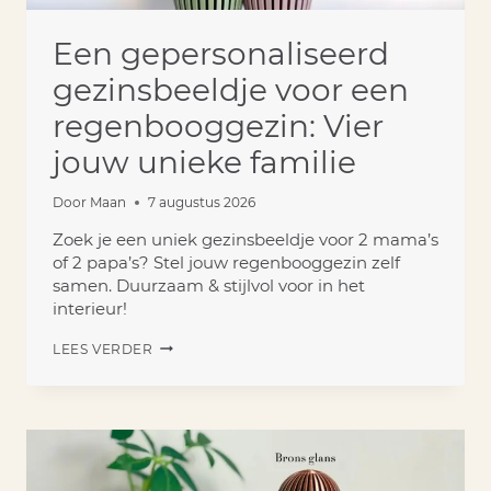
Een gepersonaliseerd
gezinsbeeldje voor een
regenbooggezin: Vier
jouw unieke familie
Door
Maan
7 augustus 2026
Zoek je een uniek gezinsbeeldje voor 2 mama’s
of 2 papa’s? Stel jouw regenbooggezin zelf
samen. Duurzaam & stijlvol voor in het
interieur!
EEN
LEES VERDER
GEPERSONALISEERD
GEZINSBEELDJE
VOOR
EEN
REGENBOOGGEZIN:
VIER
JOUW
UNIEKE