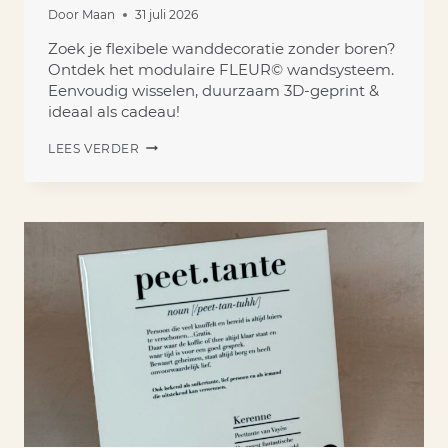
Door
Maan
31 juli 2026
Zoek je flexibele wanddecoratie zonder boren?
Ontdek het modulaire FLEUR© wandsysteem.
Eenvoudig wisselen, duurzaam 3D-geprint &
ideaal als cadeau!
WANDDECORATIE
LEES VERDER
ZONDER
BOREN:
ONTDEK
HET
MODULAIRE
FLEUR©
WANDSYSTEEM