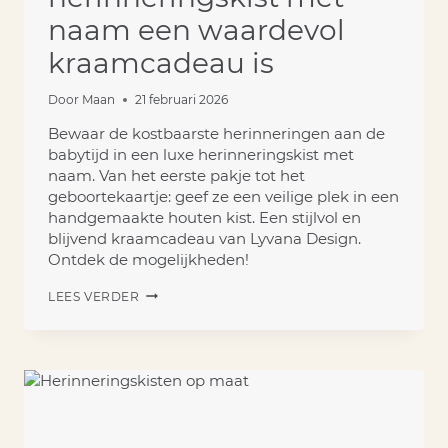
naam een waardevol
kraamcadeau is
Door
Maan
21 februari 2026
Bewaar de kostbaarste herinneringen aan de
babytijd in een luxe herinneringskist met
naam. Van het eerste pakje tot het
geboortekaartje: geef ze een veilige plek in een
handgemaakte houten kist. Een stijlvol en
blijvend kraamcadeau van Lyvana Design.
Ontdek de mogelijkheden!
WAAROM
LEES VERDER
EEN
HERINNERINGSKIST
MET
NAAM
EEN
WAARDEVOL
KRAAMCADEAU
IS