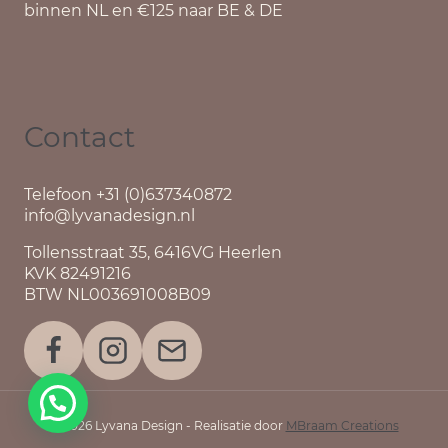
binnen NL en €125 naar BE & DE
Contact
Telefoon +31 (0)637340872
info@lyvanadesign.nl
Tollensstraat 35, 6416VG Heerlen
KVK 82491216
BTW NL003691008B09
© 2026 Lyvana Design - Realisatie door
MBraam Creations