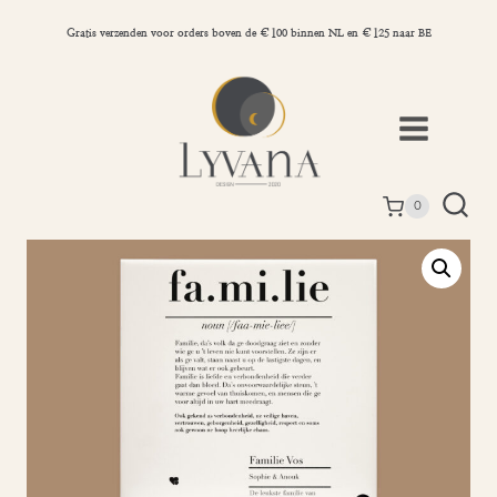
Doorgaan
naar
Gratis verzenden voor orders boven de €100 binnen NL en €125 naar BE
inhoud
0