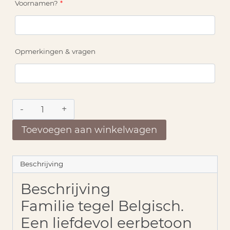
Voornamen?
*
Opmerkingen & vragen
Familie
tegel
Belgisch
Toevoegen aan winkelwagen
aantal
Beschrijving
Beschrijving
Familie tegel Belgisch.
Een liefdevol eerbetoon