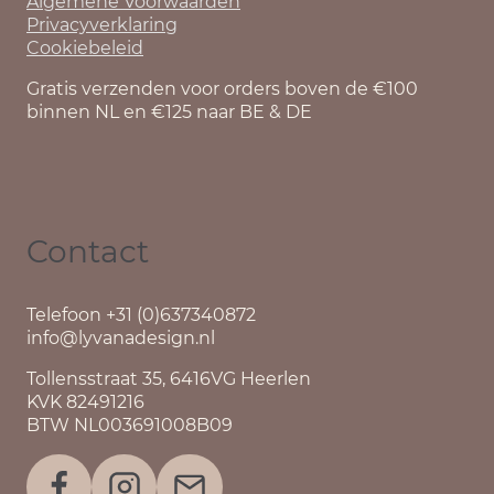
Algemene Voorwaarden
Privacyverklaring
Cookiebeleid
Gratis verzenden voor orders boven de €100
binnen NL en €125 naar BE & DE
Contact
Telefoon +31 (0)637340872
info@lyvanadesign.nl
Tollensstraat 35, 6416VG Heerlen
KVK 82491216
BTW NL003691008B09