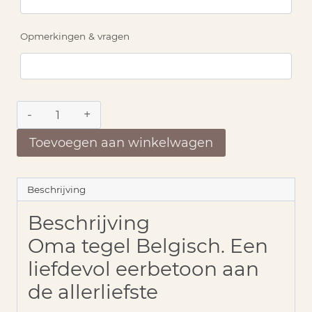
Opmerkingen & vragen
Oma
tegel
Belgisch
Toevoegen aan winkelwagen
aantal
Beschrijving
Beschrijving
Oma tegel Belgisch. Een
liefdevol eerbetoon aan
de allerliefste