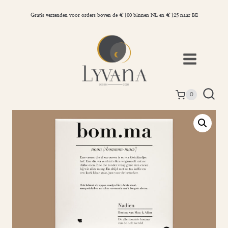
Doorgaan
naar
Gratis verzenden voor orders boven de €100 binnen NL en €125 naar BE
inhoud
0