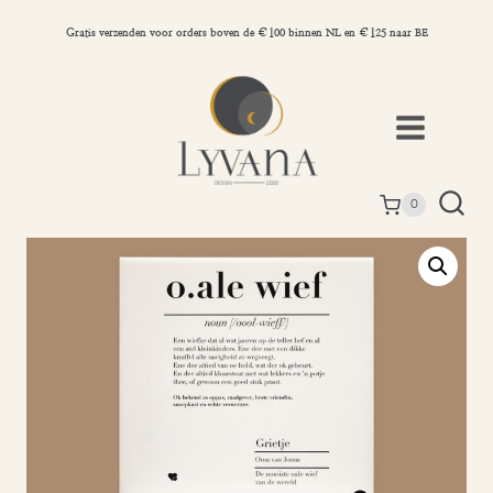
Doorgaan
naar
Gratis verzenden voor orders boven de €100 binnen NL en €125 naar BE
inhoud
0