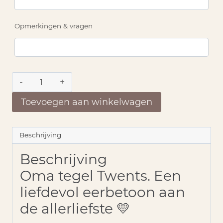
Opmerkingen & vragen
Oma
tegel
Twents
Toevoegen aan winkelwagen
aantal
Beschrijving
Beschrijving
Oma tegel Twents. Een
liefdevol eerbetoon aan
de allerliefste 💛