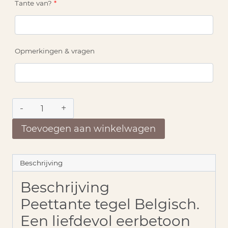
Tante van?
*
Opmerkingen & vragen
Peettante
tegel
Belgisch
Toevoegen aan winkelwagen
aantal
Beschrijving
Beschrijving
Peettante tegel Belgisch.
Een liefdevol eerbetoon