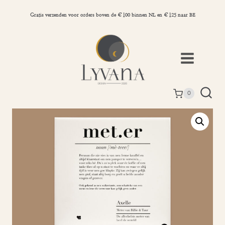
Doorgaan
naar
Gratis verzenden voor orders boven de €100 binnen NL en €125 naar BE
inhoud
0