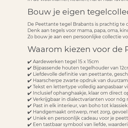
Bouw je eigen tegelcolle
De Peettante tegel Brabants is prachtig te
Denk aan tegels voor mama, papa, oma, kind
Zo bouw je aan een persoonlijke collectie vo
Waarom kiezen voor de P
✔️ Aardewerken tegel 15 x 15cm
✔️ Bijpassende houten tegelhouder van 12
✔️ Liefdevolle definitie van peettante, gesc
✔️ Haarscherpe zwarte opdruk van duurzame
✔️ Tekst en lettertype volledig aanpasbaar
✔️ Inclusief ophanghaakje, klaar om direct 
✔️ Verkrijgbaar in dialectvarianten voor nóg
✔️ Past in elk interieur, van boho tot klassiek
✔️ Handgemaakt ontwerp, met zorg, gevoel
✔️ Uniek en persoonlijk cadeau voor je peet
✔️ Een tastbaar symbool van liefde, waarde