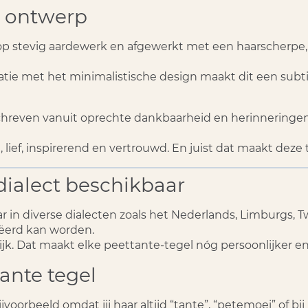
d ontwerp
 stevig aardewerk en afgewerkt met een haarscherpe, d
natie met het minimalistische design maakt dit een subti
chreven vanuit oprechte dankbaarheid en herinneringen a
lief, inspirerend en vertrouwd. En juist dat maakt deze
 dialect beschikbaar
r in diverse dialecten zoals het
Nederlands, Limburgs, Tw
eëerd kan worden.
jk. Dat maakt elke peettante-tegel nóg persoonlijker en
ante tegel
ijvoorbeeld omdat jij haar altijd “tante”, “petemoei” of 