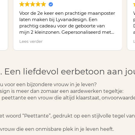
Voor de 2e keer een prachtige maanposter
laten maken bij Lyvanadesign. Een
prachtig cadeau voor de geboorte van
mijn 2 kleinzonen. Gepersonaliseerd met
een kaartje erbij met uitleg over de
Lees verder
betekenis van de maanstand en geboorte
bloem. Prachtig en zorgvuldig verpakt.
Heel blij mee!
s. Een liefdevol eerbetoon aan
u voor een bijzondere vrouw in je leven?
ign is meer dan zomaar een aardewerken tegeltje:
peettante een vrouw die altijd klaarstaat, onvoorwaardelij
 woord “Peettante”, gedrukt op een stijlvolle tegel van 
vrouw die een onmisbare plek in je leven heeft.