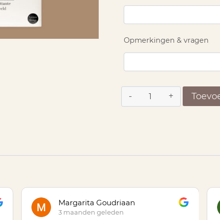
Opmerkingen & vragen
Peettante
Toevo
tegel
Brabants
aantal
Margarita Goudriaan
3 maanden geleden