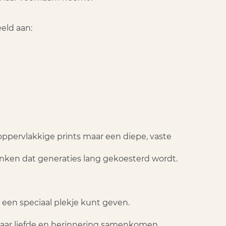
eeld aan:
 oppervlakkige prints maar een
diepe, vaste
denken dat generaties lang gekoesterd wordt.
t een speciaal plekje kunt geven.
 waar liefde en herinnering samenkomen.