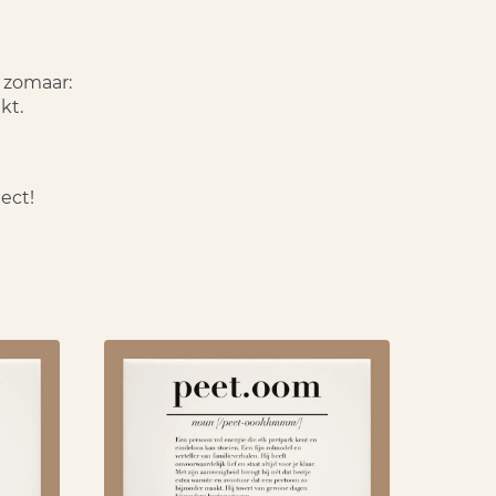
n zomaar
:
kt.
lect!