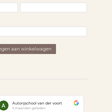
egen aan winkelwagen
Autorijschool van der voort
Sv
5 maanden geleden
6 