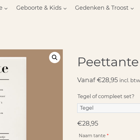
e
Geboorte & Kids
Gedenken & Troost
Peettante
Vanaf
€
28,95
incl. bt
Tegel of compleet set?
€
28,95
Naam tante
*