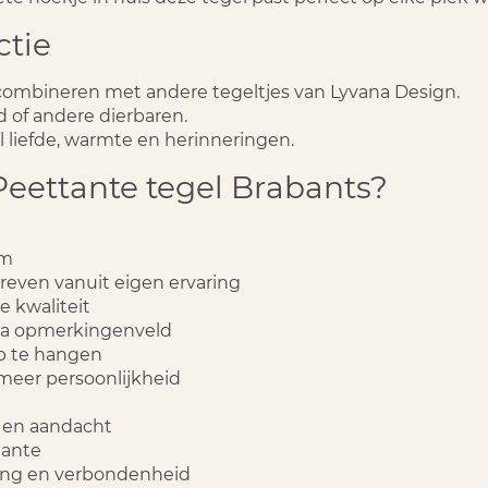
ctie
 combineren met andere tegeltjes van Lyvana Design.
 of andere dierbaren.
l liefde, warmte en herinneringen.
eettante tegel Brabants?
cm
hreven vanuit eigen ervaring
 kwaliteit
 via opmerkingenveld
op te hangen
 meer persoonlijkheid
 en aandacht
tante
ring en verbondenheid