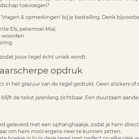
boodschap toevoegen?
d
‘Vragen & opmerkingen’
bij je bestelling. Denk bijvoorb
nte Els, petemoei Mia)
ie woorden
ering
 zodat jouw tegel écht uniek wordt.
 haarscherpe opdruk
t in het glazuur van de tegel gedrukt. Geen stickers of
n blijft de tekst jarenlang zichtbaar. Een duurzaam aan
rd geleverd met een
ophanghaakje
, zodat je hem direc
baar om hem mooi ergens neer te kunnen zetten.
ete hoekje in huis deze tegel past perfect op elke plek