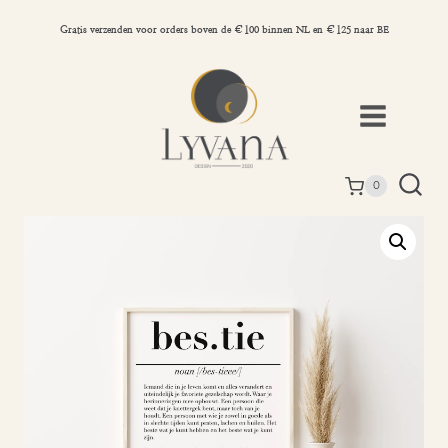
Doorgaan
naar
Gratis verzenden voor orders boven de €100 binnen NL en €125 naar BE
inhoud
0