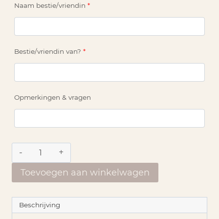
Naam bestie/vriendin
*
Bestie/vriendin van?
*
Opmerkingen & vragen
Poster
|
Dictionary
Toevoegen aan winkelwagen
'Bestie'
aantal
Beschrijving