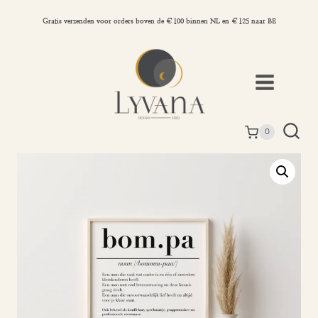
Doorgaan
naar
Gratis verzenden voor orders boven de €100 binnen NL en €125 naar BE
inhoud
0