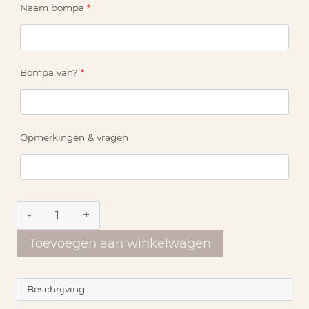
Naam bompa
*
Bompa van?
*
Opmerkingen & vragen
Poster
|
Dictionary
Toevoegen aan winkelwagen
'Bompa'
aantal
Beschrijving