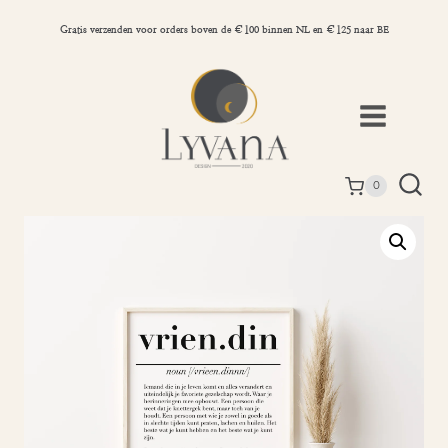
Doorgaan
naar
Gratis verzenden voor orders boven de €100 binnen NL en €125 naar BE
inhoud
0