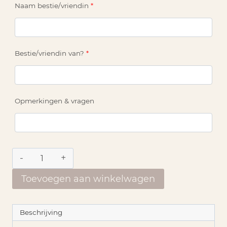
Naam bestie/vriendin
*
Bestie/vriendin van?
*
Opmerkingen & vragen
Poster
|
Dictionary
Toevoegen aan winkelwagen
'Vriendin'
aantal
Beschrijving