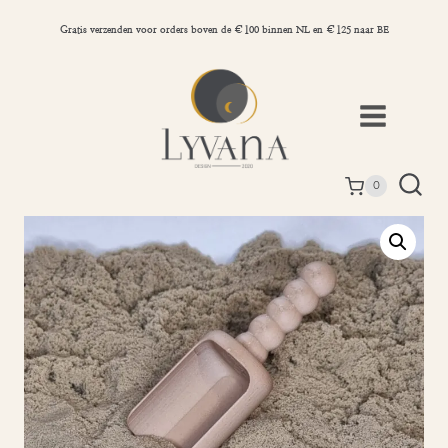
Doorgaan
naar
Gratis verzenden voor orders boven de €100 binnen NL en €125 naar BE
inhoud
0