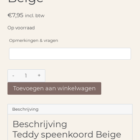
€
7,95
incl. btw
Op voorraad
Opmerkingen & vragen
Teddy
speenkoord
Beige
Toevoegen aan winkelwagen
aantal
Beschrijving
Beschrijving
Teddy speenkoord Beige