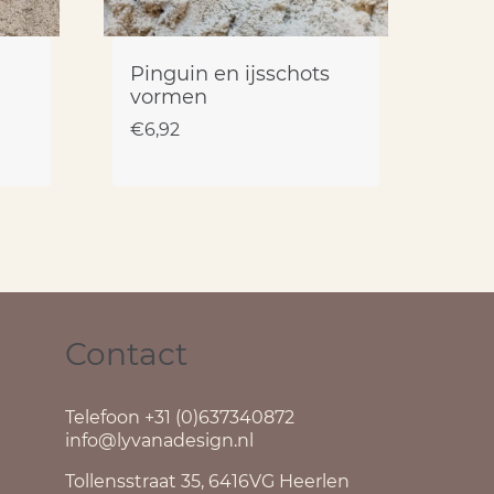
Pinguin en ijsschots
vormen
€
6,92
Contact
Telefoon +31 (0)637340872
info@lyvanadesign.nl
Tollensstraat 35, 6416VG Heerlen