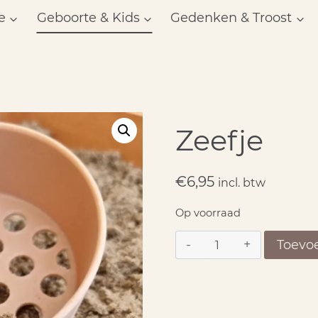
e
Geboorte & Kids
Gedenken & Troost
Zeefje
€
6,95
incl. btw
Op voorraad
Zeefje
Toevo
aantal