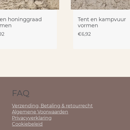
 en honinggraad
Tent en kampvuur
rmen
vormen
92
€
6,92
FAQ
Verzending, Betaling & retourrecht
Algemene Voorwaarden
Privacyverklaring
Cookiebeleid