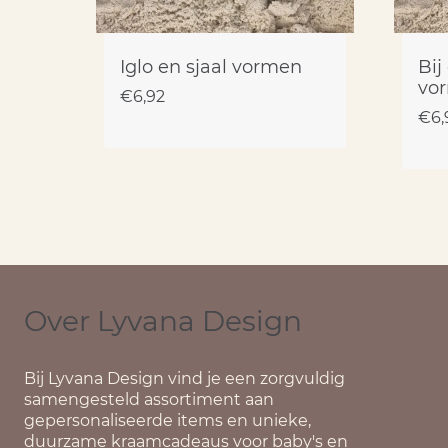
Iglo en sjaal vormen
Bij
vo
€
6,92
€
6,
Over Lyvana Design
Bij
Lyvana Design
vind je een zorgvuldig
samengesteld assortiment aan
gepersonaliseerde items en unieke,
duurzame kraamcadeaus voor baby's en