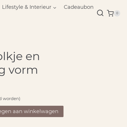
Lifestyle & Interieur
Cadeaubon
0
lkje en
g vorm
d worden)
egen aan winkelwagen