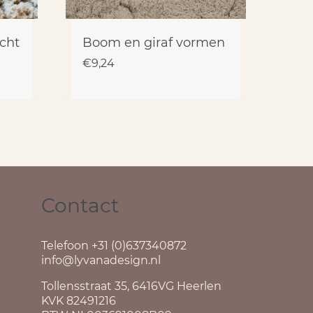
cht
Boom en giraf vormen
€
9,24
Contact
Telefoon +31 (0)637340872
info@lyvanadesign.nl
Tollensstraat 35, 6416VG Heerlen
KVK 82491216