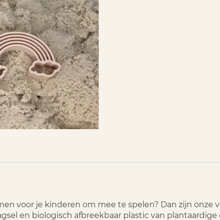
regenboog
vorm
aantal
rmen voor je kinderen om mee te spelen? Dan zijn onze 
sel en biologisch afbreekbaar plastic van plantaardige