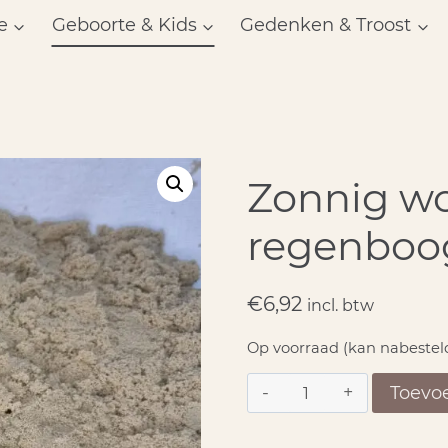
e
Geboorte & Kids
Gedenken & Troost
Zonnig wo
regenboo
€
6,92
incl. btw
Op voorraad (kan nabestel
Zonnig
Toevo
wolkje
en