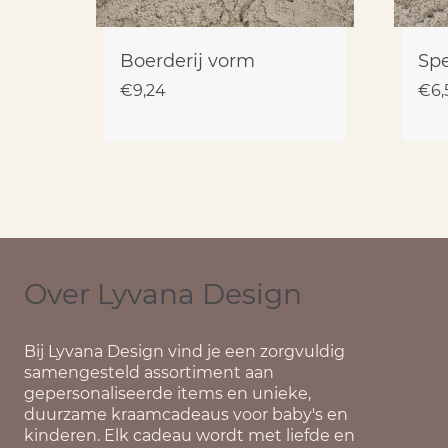
Boerderij vorm
Spe
€
9,24
€
6,
Over Lyvana Design
Bij
Lyvana Design
vind je een zorgvuldig
samengesteld assortiment aan
gepersonaliseerde items en unieke,
duurzame kraamcadeaus voor baby's en
kinderen. Elk cadeau wordt met liefde en