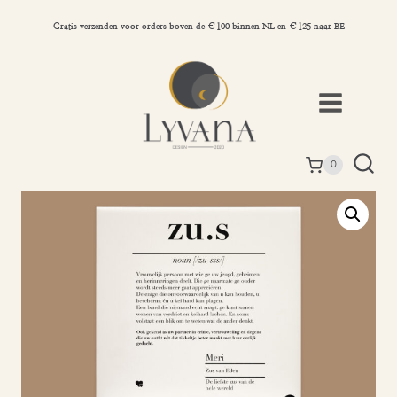
Doorgaan
naar
Gratis verzenden voor orders boven de €100 binnen NL en €125 naar BE
inhoud
0