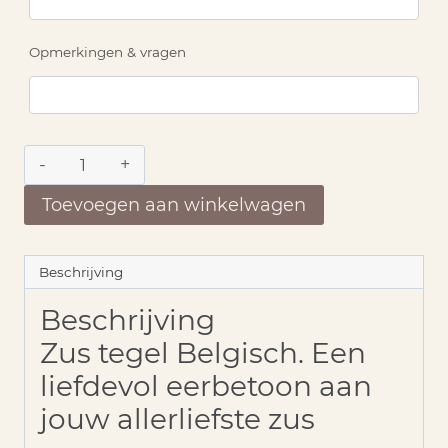
Opmerkingen & vragen
Zus
tegel
Belgisch
Toevoegen aan winkelwagen
aantal
Beschrijving
Beschrijving
Zus tegel Belgisch. Een
liefdevol eerbetoon aan
jouw allerliefste zus