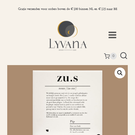
Doorgaan
naar
Gratis verzenden voor orders boven de €100 binnen NL en €125 naar BE
inhoud
0