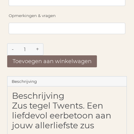
Opmerkingen & vragen
Zus
tegel
Twents
Toevoegen aan winkelwagen
aantal
Beschrijving
Beschrijving
Zus tegel Twents. Een
liefdevol eerbetoon aan
jouw allerliefste zus