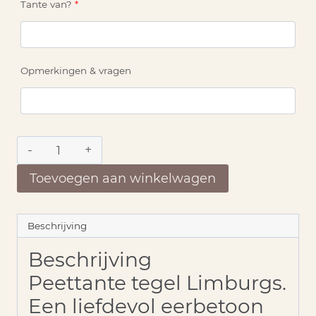
Tante van?
*
Opmerkingen & vragen
Peettante
tegel
Limburgs
Toevoegen aan winkelwagen
aantal
Beschrijving
Beschrijving
Peettante tegel Limburgs.
Een liefdevol eerbetoon