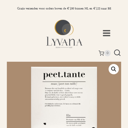
Doorgaan
naar
Gratis verzenden voor orders boven de €100 binnen NL en €125 naar BE
inhoud
0