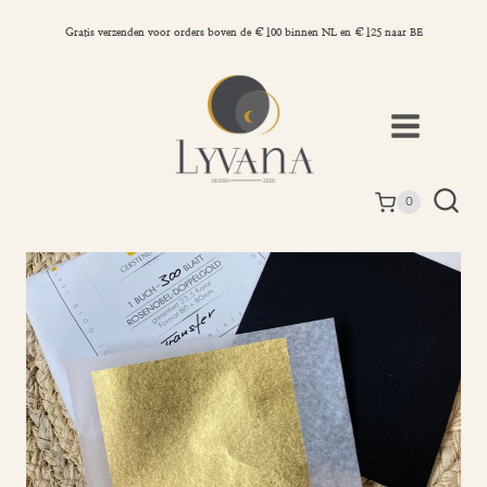
Doorgaan
naar
Gratis verzenden voor orders boven de €100 binnen NL en €125 naar BE
inhoud
0