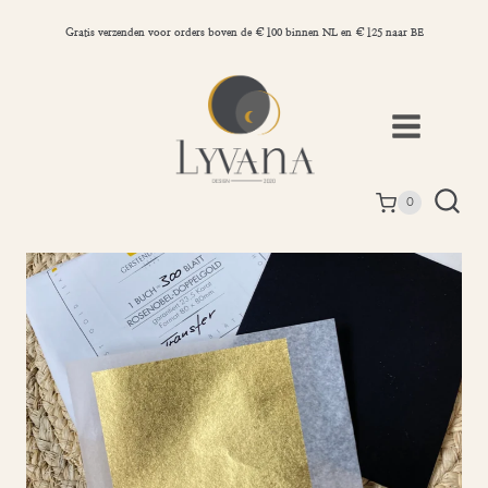
Doorgaan
naar
Gratis verzenden voor orders boven de €100 binnen NL en €125 naar BE
inhoud
0